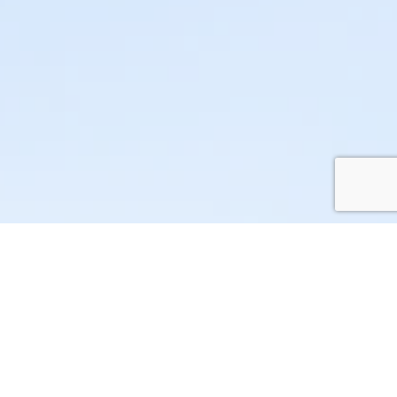
「働きがい」
と
「組織の生産性」
両立が求められる現代社会において
EAPは注目されています
一般社団法人 目白心理総合研究所では、