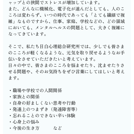
ャップとの狭間でストレスが増加しています。
また、どんなに機械化、電子化が進んだとしても、人のこ
ころは変わらず、いつの時代であっても「とても繊細で複
雑」なものですから、仕事、家庭、学校などの、どの領域
においても、メンタルヘルスの問題として、大きく複雑に
なってきています。
そこで、私たち目白心理総合研究所では、少しでも皆さま
のこころが軽くなるような、元気を取り戻せるようなお手
伝いをさせていただきたいと考えています。
日々の中で、皆さまのこころを悩ませたり、沈ませたりさ
せる問題や、そのお気持ちをぜひ言葉にしてほしいと考え
ます。
・職場や学校での人間関係
・家族との関係
・自身の好ましくない思考や行動
・発達上のつまずき（発達障害等）
・忘れることのできない辛い体験
・心身上の悩み
・今後の生き方 など