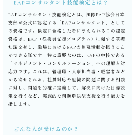
EAP
コンサルタント技能検定とは？
EAP
コンサルタント技能検定とは、国際
EAP
協会日本
支部が公式に認定する「
EAP
コンサルタント」として
の資格です。検定に合格した者に与えられるこの認定
資格は、
EAP
（従業員支援プログラム）に関する基礎
知識を有し、職場における
EAP
の普及活動を担うこと
ができる証です。特に重要なのは、
EAP
の中核である
「マネジメント・コンサルテーション」への理解と対
応力です。これは、管理職・人事担当者・経営者など
から寄せられる、社員対応や組織の問題に関する相談
に対し、問題を的確に定義して、解決に向けた目標設
定を行うなど、実践的な問題解決型支援を行う能力を
指します。
どんな人が受けるのか？