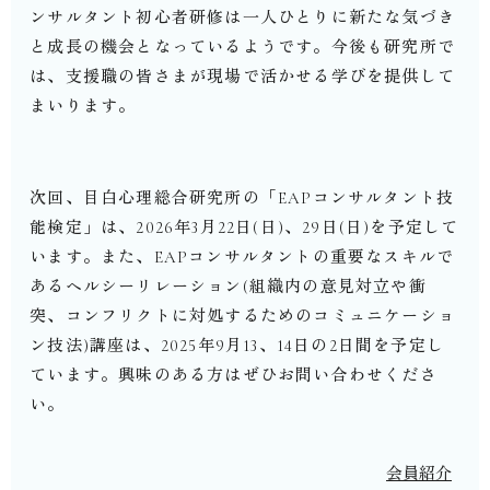
ンサルタント初心者研修は一人ひとりに新たな気づき
と成長の機会となっているようです。今後も研究所で
は、支援職の皆さまが現場で活かせる学びを提供して
まいります。
次回、目白心理総合研究所の「
EAP
コンサルタント技
能検定」は、
2026
年
3
月
22
日
(
日
)
、
29
日
(
日
)
を予定して
います。また、
EAP
コンサルタントの重要なスキルで
あるヘルシーリレーション
(
組織内の意見対立や衝
突、コンフリクトに対処するためのコミュニケーショ
ン技法
)
講座は、
2025
年
9
月
13
、
14
日の
2
日間を予定し
ています。興味のある方はぜひお問い合わせくださ
い。
会員紹介