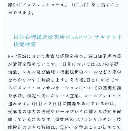
際
EAP
プロフェッショナル」（
CEAP
）を目指すこと
ができます。
目白心理総合研究所の
EAP
コンサルタント
技能検定
EAP
領域において豊富な経験を持つ、谷口知子理事長
が講師を務めています。
1
日目においては
EAP
の基礎
知識、スキル及び倫理・行動規範のルールなどの座学
をわかりやすく解説します。その後
2
日目にかけてマ
ネジメント・コンサルテーションについての基礎知識
を学び、検定へ向けたケース立案、ロールプレイへと
進みます。
1
日目と２日目に間隔をあけているのは、
受講者の体力の消耗やロールプレイに備える時間を配
慮しているためです。研究所の
EAP
コンサルタント技
能検定の大きな特徴は、①
EAP
を学ぶことが初めてで