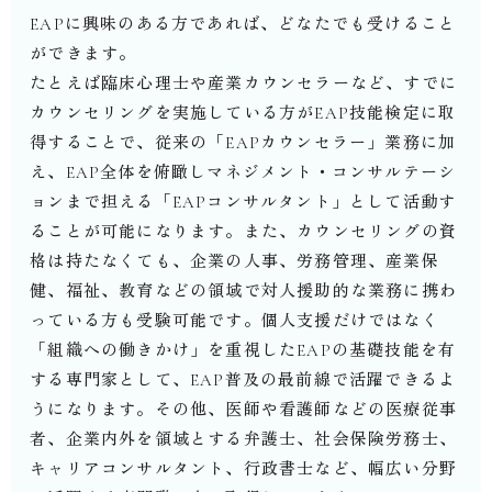
EAP
に興味のある方であれば、どなたでも受けること
ができます。
たとえば臨床心理士や産業カウンセラーなど、すでに
カウンセリングを実施している方が
EAP
技能検定に取
得することで、従来の「
EAP
カウンセラー」業務に加
え、
EAP
全体を俯瞰しマネジメント・コンサルテーシ
ョンまで担える「
EAP
コンサルタント」として活動す
ることが可能になります。また、カウンセリングの資
格は持たなくても、企業の人事、労務管理、産業保
健、福祉、教育などの領域で対人援助的な業務に携わ
っている方も受験可能です。個人支援だけではなく
「組織への働きかけ」を重視した
EAP
の基礎技能を有
する専門家として、
EAP
普及の最前線で活躍できるよ
うになります。その他、医師や看護師などの医療従事
者、企業内外を領域とする弁護士、社会保険労務士、
キャリアコンサルタント、行政書士など、幅広い分野