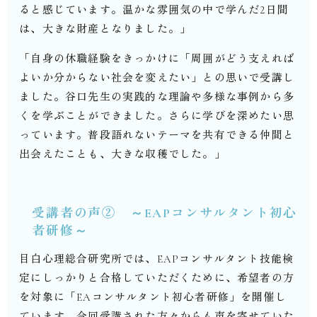
ると感じています。温かな雰囲気の中で学んだ
2
日間
は、大きな財産となりました。」
「自身の休職経験をきっかけに「周囲がどう支えれば
よいか分からない社会を変えたい」との思いで受講し
ました。谷口先生の実践的な理論や多様な事例から多
くを学ぶことができました。さらに学びを深めたい思
っています。普段語れないテーマを共有できる仲間と
出会えたことも、大きな収穫でした。」
受講者の声② ～
EAP
コンサルタント初心
者研修～
目白心理総合研究所では、
EAP
コンサルタント技能検
定にしっかりと合格していただくために、希望者の方
を対象に「
EA
コンサルタント初心者研修」を開催し
ています。今回受講された方々からも声を寄せていた