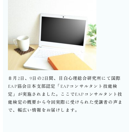
８月
2
日、
9
日の
2
日間、目白心理総合研究所にて国際
EAP
協会日本支部認定「
EAP
コンサルタント技能検
定」が実施されました。ここで
EAP
コンサルタント技
能検定の概要から今回実際に受けられた受講者の声ま
で、幅広い情報をお届けします。