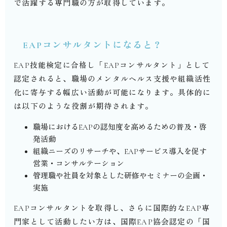
で活躍する専門職の方が取得しています。
EAP
コンサルタントになると？
EAP
技能検定に合格し「
EAP
コンサルタント」として
認定されると、職場のメンタルヘルス支援や組織活性
化に寄与する幅広い活動が可能になります。具体的に
は以下のような役割が期待されます。
職場における
EAP
の認知度を高めるための普及・啓
発活動
組織ニーズのリサーチや、
EAP
サービス導入を促す
営業・コンサルテーション
管理職や社員を対象とした研修やセミナーの企画・
実施
EAP
コンサルタントを取得し、さらに国際的な
EAP
専
門家として活動したい方は、国際
EAP
協会認定の「国