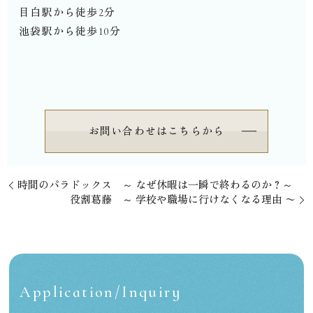
目白駅から徒歩2分
池袋駅から徒歩10分
⁡
お問い合わせはこちらから
時間のパラドックス ～ なぜ休暇は一瞬で終わるのか？～
役割葛藤 ～ 学校や職場に行けなくなる理由 〜
Application/Inquiry