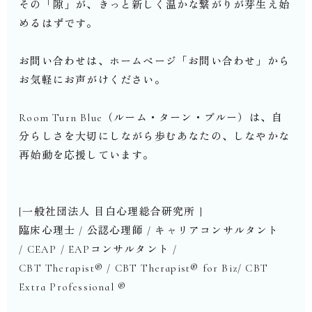
その「隙」が、きっと新しく温かな繋がりが芽生え始
めるはずです。
お問い合わせは、ホームページ「お問い合わせ」から
お気軽にお声がけください。
Room Turn Blue（ルーム・ターン・ブルー）は、自
分らしさを大切にしながら歩むあなたの、しなやかな
再始動を応援しています。⁡
[一般社団法人 目白心理総合研究所 ]
臨床心理士 / 公認心理師 / キャリアコンサルタント
/ CEAP / EAPコンサルタント /
CBT Therapist®︎ / CBT Therapist®︎ for Biz/ CBT
Extra Professional ®︎
⁡