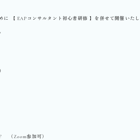
に 【 EAPコンサルタント初心者研修 】を併せて開催いた
。
間）
F （Zoom参加可）