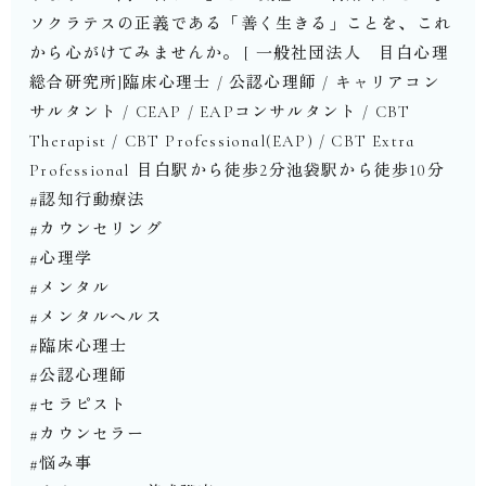
ソクラテスの正義である「善く生きる」ことを、これ
から心がけてみませんか。⁡⁡⁡[ 一般社団法人 目白心理
総合研究所]臨床心理士 / 公認心理師 / キャリアコン
サルタント / CEAP / EAPコンサルタント / CBT
Therapist︎ / CBT Professional(EAP) / CBT Extra
Professional ︎⁡目白駅から徒歩2分池袋駅から徒歩10分⁡⁡
#認知行動療法
#カウンセリング
#心理学
#メンタル
#メンタルヘルス
#臨床心理士
#公認心理師
#セラピスト
#カウンセラー
#悩み事