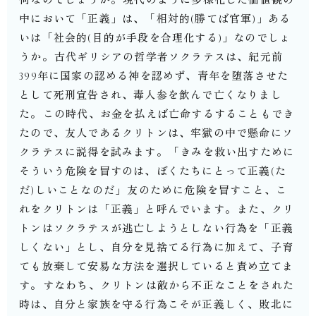
中において「正義」は、「相対的(勝てば官軍)」ある
いは「社会的(目的が手段を合理化する)」なのでしょ
うか。⁡古代ギリシアの哲学者ソクラテスは、紀元前
399年に国家の認める神を認めず、青年を堕落させた
として死刑宣告され、毒人参を飲んで亡くなりまし
た。⁡この時代、お金を払えば亡命するすることもでき
たので、友人であるクリトンは、牢獄の中で懸命にソ
クラテスに説得を試みます。⁡「きみを救い出すために
そういう危険を冒すのは、ぼくたちにとって正義(た
だ)しいことなのだ」⁡友のために危険を冒すこと、こ
れをクリトンは「正義」と呼んでいます。⁡また、クリ
トンはソクラテスが逃亡しようとしない行為を「正義
しくない」とし、自分を見捨てる行為に加えて、子育
ても放棄して安易な方法を選択していると責め立てま
す。⁡すなわち、クリトンは敵から不正なことをされた
時は、自分と家族を守る行為こそが正義しく、敗北に