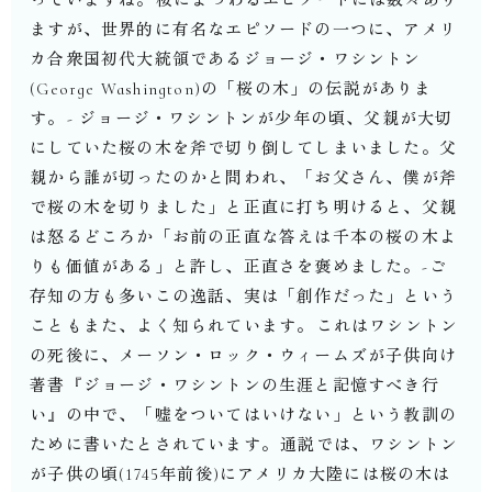
ますが、世界的に有名なエピソードの一つに、アメリ
カ合衆国初代大統領であるジョージ・ワシントン
(George Washington)の「桜の木」の伝説がありま
す。⁡- ジョージ・ワシントンが少年の頃、父親が大切
にしていた桜の木を斧で切り倒してしまいました。父
親から誰が切ったのかと問われ、「お父さん、僕が斧
で桜の木を切りました」と正直に打ち明けると、父親
は怒るどころか「お前の正直な答えは千本の桜の木よ
りも価値がある」と許し、正直さを褒めました。-⁡ご
存知の方も多いこの逸話、実は「創作だった」という
こともまた、よく知られています。⁡これはワシントン
の死後に、メーソン・ロック・ウィームズが子供向け
著書『ジョージ・ワシントンの生涯と記憶すべき行
い』の中で、「嘘をついてはいけない」という教訓の
ために書いたとされています。⁡通説では、ワシントン
が子供の頃(1745年前後)にアメリカ大陸には桜の木は