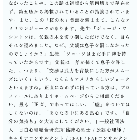
なかったことや、この話は初版から第四版まで存在せ
ず、第五版から掲載されていることが指摘されていま
す。⁡また、この「桜の木」美談を踏まえて、こんなア
メリカンジョークがあります。⁡⁡先生:「ジョージ・ワ
シントンは、父親の木を切り倒しただけでなく、自ら
それを認めました。なぜ、父親は息子を罰しなかった
のでしょうか？」⁡生徒:「ジョージはまだ手に斧を持
っていたからです」⁡⁡父親は「斧が怖くて息子を許し
た」、つまり、「交渉は武力を背景にした方がスムー
ズにいく」という、なんともアメリカらしいジョーク
といえますね。⁡正直になれずに困っている方は、プロ
フィールにありますホームページからご相談くださ
い。⁡最も「正直」であってほしい、「嘘」をついてほ
しくないのは、「あなたの中にある良心」です。⁡「自
分の気持ち」を大切にしてください。⁡⁡⁡⁡[ 一般社団法
人 目白心理総合研究所]臨床心理士 / 公認心理師 /
キャリアコンサルタント / CEAP / EAPコンサルタン