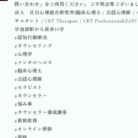
問い合わせ」をご利用ください。⁡ご不明点等ございました
法人 目白心理総合研究所]臨床心理士 / 公認心理師 / キ
サルタント / CBT Therapist︎ / CBT Professional(EAP
分池袋駅から徒歩10分⁡⁡
#認知行動療法
#カウンセリング
#心理学
#メンタルヘルス
#臨床心理士
#公認心理師
#セラピスト
#カウンセラー
#悩み事
#カウンセラー養成講座
#資格取得
#オンライン研修
#研修