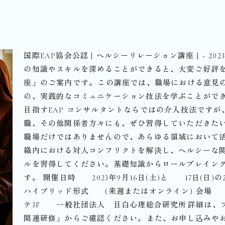
国際EAP協会公認 [ ヘルシーリレーション講座 ] ~ 20
の知識やスキルを深めることができると、大変ご好評
座」のご案内です。⁡この講座では、職場における意見
の、実践的なコミュニケーション技法を学ぶことができ
目指すEAP コンサルタントならではの介入技法ですが
職、その他関係者方々にも、ぜひ習得していただきたい
職場だけではありませんので、あらゆる領域において活
織内における対人コンフリクトを解決し、ヘルシーな
ルを習得してください。基礎知識からロールプレイング
す。⁡️ 開催日時 2023年9月16日(土)と 17日(日)の
ハイブリッド形式 (来週またはオンライン)⁡️ 会場
テ3F 一般社団法人 目白心理総合研究所⁡⁡詳細は、
関連研修」からご確認ください。⁡また、お申し込みや