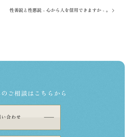
⁡性善説と性悪説 ~ 心から人を信用できますか ~ 。
への
ご相談はこちらから
問い合わせ