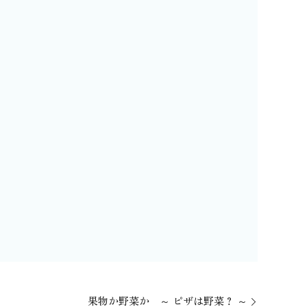
果物か野菜か ～ ピザは野菜？ ～