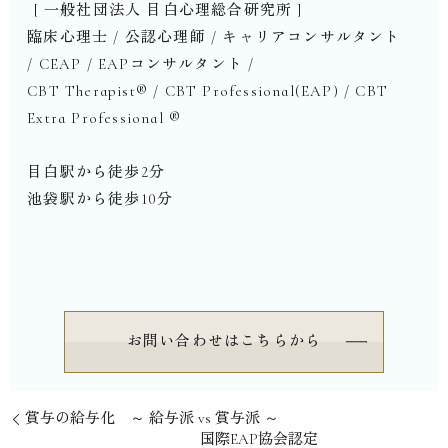
⁡ [ 一般社団法人 目白心理総合研究所 ]
臨床心理士 / 公認心理師 / キャリアコンサルタント
/ CEAP / EAPコンサルタント /
CBT Therapist®︎ / CBT Professional(EAP) / CBT
Extra Professional ®︎
⁡
目白駅から徒歩2分
池袋駅から徒歩10分
⁡
お問い合わせはこちらから
賞与の給与化 ～ 給与派 vs 賞与派 ～
国際EAP協会認定