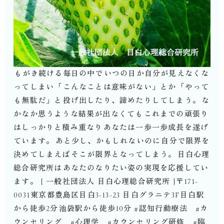
⁡もがき続ける毎日の中で⁡いつの日か自分が見えなくな
ってしまい⁡「こんなことは意味がない」とか⁡「やって
も無駄だ」と⁡投げ出したり、諦めたりしてしまう。⁡⁡な
かなか思うような結果が出なくても⁡これまでの頑張り
はしっかりと積み重なり⁡あなたは一歩一歩成長を遂げ
ています。⁡⁡あと少し、かもしれないのに⁡自分で限界を
決めてしまえば⁡そこが限界となってしまう。⁡⁡目白心理
総合研究所は⁡あなたのなりたい姿の実現を応援してい
ます。⁡⁡⁡⁡⁡[ 一般社団法人 目白心理総合研究所 ]⁡〒171-
0031⁡東京都豊島区目白3-13-23 目白グラニテ3F⁡目白駅
から徒歩2分⁡池袋駅から徒歩10分⁡⁡⁡⁡#認知行動療法 #カ
ウンセリング #心理学 #カウンセリング研修 #臨