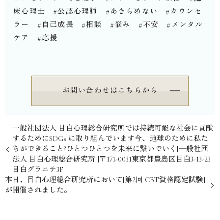
床心理士 #公認心理師 #あきらめない #カウンセ
ラー #自己成長 #相談 #悩み #不安 #メンタル
ケア #応援⁡⁡
お問い合わせはこちらから
⁡一般社団法人 目白心理総合研究所では⁡持続可能な社会に貢献
するために⁡SDGs に取り組んでいます⁡⁡今、地球のために⁡私た
ちができること?⁡ひとつひとつを⁡未来に繋いでいく⁡⁡⁡⁡[一般社団
法人 目白心理総合研究所 ]⁡〒171-0031⁡東京都豊島区目白3-13-23
目白グラニテ3F⁡⁡⁡⁡
⁡本日、目白心理総合研究所において[第2回 CBT資格認定試験]
が開催されました。