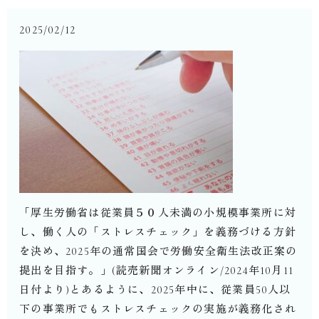
2025/02/12
「厚生労働省は従業員５０人未満の小規模事業所に対
し、働く人の「ストレスチェック」を義務づける方針
を決め、
2025
年の通常国会で労働安全衛生法改正案の
提出を目指す。」
(
読売新聞オンライン
/2024
年
10
月
11
日付より
)
とあるように、
2025
年中に、従業員
50
人以
下の事業所でもストレスチェックの実施が義務化され