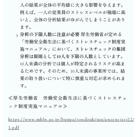
人の結果が全体の平均値に大きな影響を与えます。
例えば、一人の従業員のストレスレベルが極端に高
いと、全体の分析結果がゆがんでしまうことがあり
ます。
分析の下限人数に注意が必要
厚生労働省が定める
「労働安全衛生法に基づくストレスチェック制度実
施マニュアル」において、
ストレスチェックの集団
分析は原則として
10
人を下限の人数
としています。
10
人未満の分析では個人が特定されるリスクが高ま
るためです。そのため、
10
人未満の事業所では、結
果の取り扱いについて特に慎重な対応が求められま
す。
≪
厚生労働省
労働安全衛生法に基づくストレスチェ
ック制度実施マニュアル≫
https://www.mhlw.go.jp/bunya/roudoukijun/anzeneisei12/
1.pdf