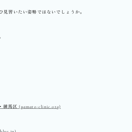
ひ見習いたい姿勢ではないでしょうか。
。
yamato-clinic.org)
e.jp)