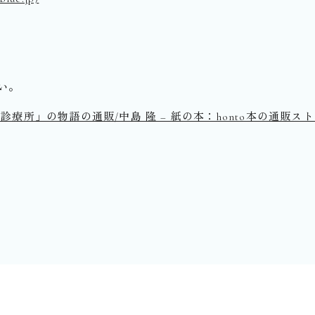
い。
療所」の物語の通販/中島 隆 – 紙の本：honto本の通販ス