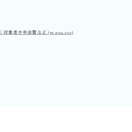
者や年会費など (m-paa.org)