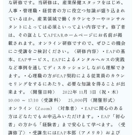
な研修です。⁡当研修は、産業保健スタッフをはじめ、
人事・管理職・経営者の方に役立つ知識が盛り込まれ
ているほか、産業領域で働くカウンセラーやコンサル
タントにとっては必須といってよい内容です。⁡修了者
は、その証としてAPEARホームページにお名前が掲
載されます。⁡オンライン研修ですので、ぜひこの機会
にご受講をご検討ください。⁡〈研修内容〉・EAPの基
本、EAPサービス、EAPによるメンタルヘルスの実践
など事例を通してディスカッションしながら理解でき
ます。・心理職の方がEAP契約による従業員のカウン
セリングをするにあたり、必要な知識を得ることが出
来ます。⁡〈開催日時〉 2022年 11月 3日（祝・木）
10:00 ～ 17:30⁡〈受講料〉 25,000円⁡〈開催形式〉
オンライン（Zoom）⁡〈対象者〉・EAPに関心のある
方はどなたでもお申込みいただけます。・EAP「初心
者」の方から「経験者」まで安心して学べます。⁡〈受
講修了〉・受講生にはEAP本部（アメリカ）および