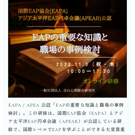
⁡EAPA / APEA 公認「EAPの重要な知識と職場の事例
検討」。⁡この研修は、国際EAP協会（EAPA）とアジ
ア太平洋EAP円卓会議（APEAR）が公認している研
修で、国際レベルでEAPを学ぶことができる大変貴重