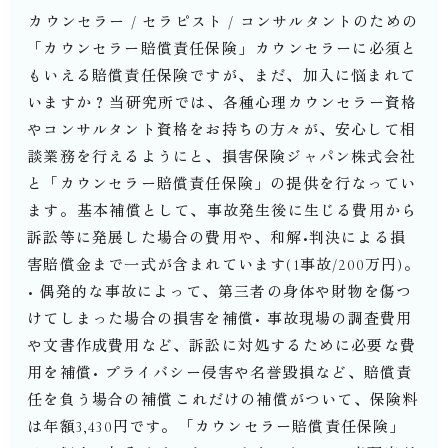
⁡カウンセラー / セラピスト / コンサルタントのための
「カウンセラー賠償責任保険」⁡カウンセラーに必須と
もいえる賠償責任保険ですが、まだ、加入に悩まれて
いますか？⁡当研究所では、各種心理カウンセラー資格
やコンサルタント資格をお持ちの方々が、安心して相
談業務を行えるようにと、損害保険ジャパン株式会社
と「カウンセラー賠償責任保険」の提供を行なってい
ます。⁡基本補償として、事故発生後に生じる費用から
訴訟等に発展した場合の費用や、和解•判決による損
害賠償金まで一式が含まれています(1事故/200万円)。
⁡• 偶発的な事故によって、第三者の身体や財物を傷つ
けてしまった場合の損害を補償⁡• 事故現場の調査費用
や文書作成費用など、訴訟に対処するために必要な費
用を補償⁡• プライバシー侵害や名誉毀損など、賠償責
任を負う場合の補償⁡⁡これだけの補償がついて、保険料
は年額3,430円です。⁡「カウンセラー賠償責任保険」