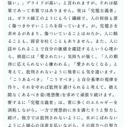
強い」」プライドが高い」と言われますが、それは結
果であって本質ではありません。⁡実は「完璧主義者」
は、ガラス細工のようにもろく繊細で、人の何倍も深
く傷つきやすいこころを持っています。⁡が、完璧さを
求めるがあまり、傷ついていることはおろか、人に頼
ることも、弱音を吐くこともありません。⁡また、人に
認められることで自分の価値を確認するという心理か
ら、根底には「愛されたい」気持ちが強く、「人の期
待に応えられないと嫌われる」「愛されなくなる」と
考えて、批判されないように他者にも気を遣います。
⁡「こうあるべき」「こうすべき」と自分基準の規律を
作り、それを守れば批判を避けられると考えて、絶え
間なくあるべき姿(理想像)を求めて頑張り続けます。⁡
要するに「完璧主義者」は、常に多くのエネルギーを
消耗しながら、一方で理想的に水を満たそうと努力し
続け、他方では批判されないように、水がこぼれない
ようにと細心の注意を払いながら、その両方への努力