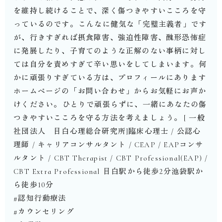
を維持し続けることで、深く傷つきやすいこころを守
っているのです。⁡こんなに健気な「完璧主義者」です
が、行きすぎれば摂食障害、強迫性障害、醜形恐怖症
に発展したり、子育てのような正解のない事柄に対し
ては自分を責めすぎて辛い思いをしてしまいます。⁡何
かに頑張りすぎている方は、プロフィールにあります
ホームページの「お問い合わせ」からお気軽にお声か
けください。⁡ひとりで頑張らずに、一緒にあなたの傷
つきやすいこころを守る方法を考えましょう。⁡⁡⁡[ 一般
社団法人 目白心理総合研究所]臨床心理士 / 公認心
理師 / キャリアコンサルタント / CEAP / EAPコンサ
ルタント / CBT Therapist︎ / CBT Professional(EAP) /
CBT Extra Professional ︎⁡目白駅から徒歩2分池袋駅か
ら徒歩10分⁡⁡
#認知行動療法
#カウンセリング