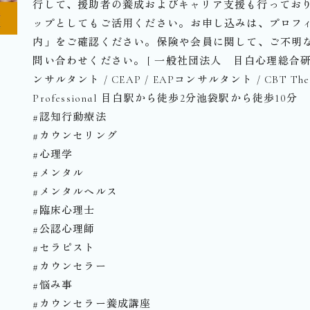
行して、援助者の養成およびキャリア支援も行ってお
ップとしてもご活用ください。⁡お申し込みは、プロフ
内」をご確認ください。⁡保険や会員に関して、ご不明
問い合わせください。⁡⁡⁡[ 一般社団法人 目白心理総合研
ンサルタント / CEAP / EAPコンサルタント / CBT Therapist︎
Professional ︎⁡目白駅から徒歩2分池袋駅から徒歩10分⁡⁡
#認知行動療法
#カウンセリング
#心理学
#メンタル
#メンタルヘルス
#臨床心理士
#公認心理師
#セラピスト
#カウンセラー
#悩み事
#カウンセラー養成講座