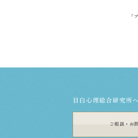
⁡「
目白心理総合研究所
ご相談・
お