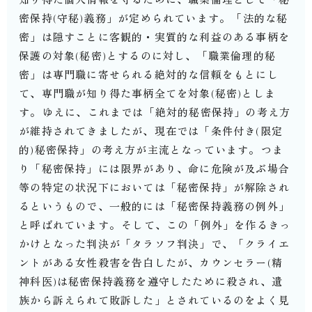
密保持(守秘)義務」が定められています。⁡「法的な秘
密」は隠すことに客観的・実質的な利益のある事柄を
保護の対象(秘密)とするのに対し、「職業倫理的秘
密」は専門職に寄せられる絶対的な信頼をもとにし
て、専門職が知り得た事柄全てを対象(秘密)としま
す。⁡ゆえに、これまでは「絶対的秘密保持」の考え方
が維持されてきましたが、現在では「条件付き(限定
的)秘密保持」の考え方が主流となっています。⁡つま
り「秘密保持」には限界があり、命に危険が及ぶ場合
等の特定の状況下においては「秘密保持」が解除され
るというもので、一般的には「秘密保持義務の例外」
と呼ばれています。⁡そして、この「例外」を作るきっ
かけとなった判決が「タラソフ判決」で、「クライエ
ントがある女性殺害を告白したが、カウンセラー(精
神科医)は秘密保持義務を遵守したために殺され、遺
族から訴えられて敗訴した」とされているのをよく見