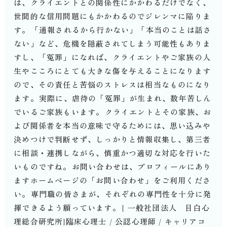
は、クライエントとの関係性にかかわるだけでなく、
世間的な信用問題にもかかわるのでジレンマに陥りま
す。⁡「通報されるから行かない」「本当のことは話さ
ない」など、危機を隠蔽されてしまう可能性もありま
すし、「冤罪」になれば、クライエントやご家族の人
生やこころにとても大きな傷を与えることになります
ので、その責任と苦悩のストレスは相当なものになり
ます。⁡実際に、虐待の「冤罪」が生まれ、数年苦しん
でいるご家族もいます。⁡クライエントとその家族、お
よび関係者を本当の意味で守るためには、思い込みや
決めつけで判断せず、しっかりと情報収集し、第三者
に相談・連携しながら、慎重かつ適切な対応を行いた
いものですね。⁡お問い合わせは、プロフィールにあり
ますホームページの「お問い合わせ」をご利用くださ
い。⁡専門職の皆さまが、それぞれの専門性を十分に発
揮できるよう願っています。⁡⁡⁡[ 一般社団法人 目白心
理総合研究所]臨床心理士 / 公認心理師 / キャリアコ