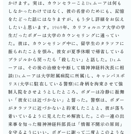
かけます。⁡実は、カウンセラーことDr.ムーアは何も
しなかったわけではなく、彼の名誉のためにも、記憶
をたどった話にはなりますが、もう少し詳細をお伝え
したいと思います。⁡1969年、カリフォルニア大学の学
生だったポダーは大学のカウンセリングに通ってい
た。彼は、カウンセリング中に、留学生のタラソフに
振られたことを恨み、彼女が夏季休暇で帰省している
ブラジルから戻ったら「殺したい」と話した。Dr.ム
ーアは、その後の治療を中断して精神神経科次長に相
談(Dr.ムーアは大学附属病院に所属)し、キャンパスポ
リス(大学に駐在している警察)に身柄を拘束させて強
制入院をさせようとしたところ、ポダーは冷静に振舞
い「彼女には近づかない」と誓った。警察は、ポダー
がタラソフに近づかないと約束したことと、彼が落ち
着いているように見えたため解放した。この一連の出
来事を知った精神神経科部長は「情報不開示の原則」
を守るようにいい、ポダーに謝って二度とこのような