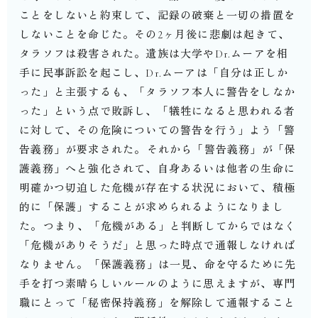
ことをしないと約束して、記録の破棄と一切の措置を
しないことを命じた。その2ヶ月後に悲劇は起きて、
タラソフは殺害された。遺族は大学やDr.ムーアを相
手に民事訴訟を起こし、Dr.ムーアは「自分は正しか
った」と主張するも、「タラソフ本人に警告をしなか
った」という点で敗訴し、「犠牲になると思われる者
に対して、その危険についての警告を行う」よう「警
告義務」が要求された。⁡それから「警告義務」が「保
護義務」へと強化されて、自身あるいは他者の生命に
明確かつ切迫した危機が存在する状況において、積極
的に「保護」することが求められるようになりまし
た。⁡つまり、「危機がある」と判断してからではなく
「危機がありそうだ」と思った時点で通報しなければ
なりません。⁡「保護義務」は一見、命を守るために先
手を打つ素晴らしいルールのように思えますが、専門
職にとって「秘密保持義務」を解除して通報すること