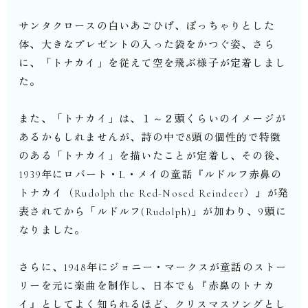
サンタクロースの白いあごひげ、ぽっちゃりとした
体、大きなプレゼントの入った袋をかつぐ姿、さら
に、「トナカイ」を従えて空を飛ぶ様子が定着しまし
た。
また、「トナカイ」は、１～２頭くらいのイメージが
あるかもしれませんが、詩の中で8頭の個性的で特徴
のある「トナカイ」を描いたことが定着し、その後、
1939年にロバート・L・メイの童話『ルドルフ赤鼻の
トナカイ（Rudolph the Red-Nosed Reindeer）』が発
表されてから「ルドルフ(Rudolph)」が加わり、9頭に
なりました。
さらに、1948年にジョニー・マークスが童話のストー
リーを元に楽曲を制作し、日本でも『赤鼻のトナカ
イ』としてよく知られるほど、クリスマスソングとし