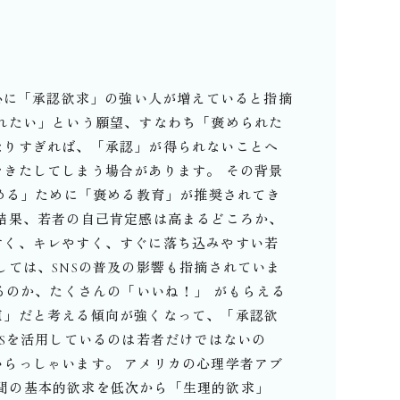
中心に「承認欲求」の強い人が増えていると指摘
れたい」という願望、すなわち「褒められた
なりすぎれば、「承認」が得られないことへ
きたしてしまう場合があります。 その背景
高める」ために「褒める教育」が推奨されてき
結果、若者の自己肯定感は高まるどころか、
すく、キレやすく、すぐに落ち込みやすい若
しては、SNSの普及の影響も指摘されていま
るのか、たくさんの「いいね！」 がもらえる
値」だと考える傾向が強くなって、「承認欲
NSを活用しているのは若者だけではないの
らっしゃいます。 アメリカの心理学者アブ
）は、人間の基本的欲求を低次から「生理的欲求」