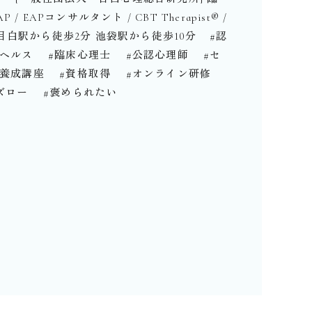
EAPコンサルタント / CBT Therapist®︎ /
nal ®︎ ⁡ 目白駅から徒歩2分 池袋駅から徒歩10分 ⁡ ⁡ #認
ヘルス #臨床心理士 #公認心理師 #セ
ー養成講座 #資格取得 #オンライン研修
ズロー #褒められたい