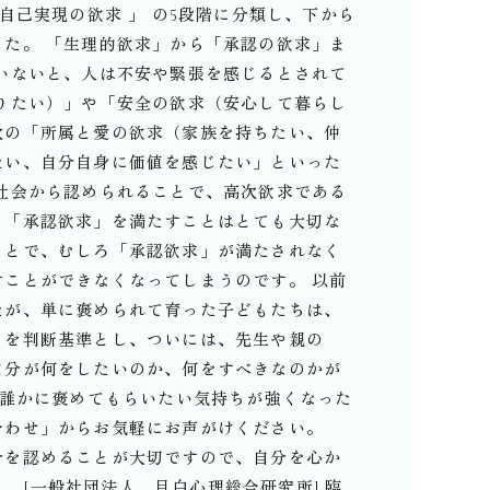
自己実現の欲求 」 の5段階に分類し、下から
た。 「生理的欲求」から「承認の欲求」ま
いないと、人は不安や緊張を感じるとされて
りたい）」や「安全の欲求（安心して暮らし
次の「所属と愛の欲求（家族を持ちたい、仲
たい、自分自身に価値を感じたい」といった
社会から認められることで、高次欲求である
、「承認欲求」を満たすことはとても大切な
ことで、むしろ「承認欲求」が満たされなく
ことができなくなってしまうのです。 以前
たが、単に褒められて育った子どもたちは、
」を判断基準とし、ついには、先生や親の
自分が何をしたいのか、何をすべきなのかが
誰かに褒めてもらいたい気持ちが強くなった
合わせ」からお気軽にお声がけください。
分を認めることが大切ですので、自分を心か
⁡ [一般社団法人 目白心理総合研究所] 臨