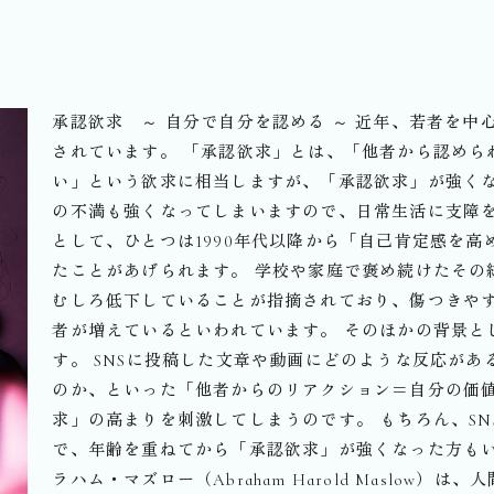
承認欲求 ～ 自分で自分を認める ～ 近年、若者を
されています。 「承認欲求」とは、「他者から認めら
い」という欲求に相当しますが、「承認欲求」が強く
の不満も強くなってしまいますので、日常生活に支障を
として、ひとつは1990年代以降から「自己肯定感を
たことがあげられます。 学校や家庭で褒め続けたその
むしろ低下していることが指摘されており、傷つきや
者が増えているといわれています。 そのほかの背景と
す。 SNSに投稿した文章や動画にどのような反応があ
のか、といった「他者からのリアクション＝自分の価
求」の高まりを刺激してしまうのです。 もちろん、S
で、年齢を重ねてから「承認欲求」が強くなった方もい
ラハム・マズロー（Abraham Harold Maslow