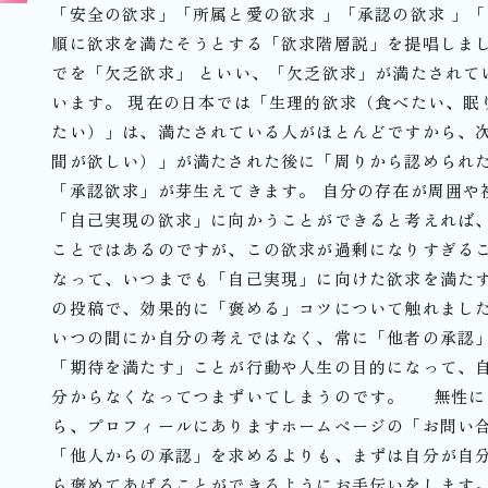
「安全の欲求」「所属と愛の欲求 」「承認の欲求 」「
順に欲求を満たそうとする「欲求階層説」を提唱しまし
でを「欠乏欲求」 といい、「欠乏欲求」が満たされて
います。 現在の日本では「生理的欲求（食べたい、眠
たい）」は、満たされている人がほとんどですから、
間が欲しい）」が満たされた後に「周りから認められ
「承認欲求」が芽生えてきます。 自分の存在が周囲や
「自己実現の欲求」に向かうことができると考えれば
ことではあるのですが、この欲求が過剰になりすぎる
なって、いつまでも「自己実現」に向けた欲求を満たす
の投稿で、効果的に「褒める」コツについて触れまし
いつの間にか自分の考えではなく、常に「他者の承認
「期待を満たす」ことが行動や人生の目的になって、
分からなくなってつまずいてしまうのです。 無性に
ら、プロフィールにありますホームページの「お問い
「他人からの承認」を求めるよりも、まずは自分が自
ら褒めてあげることができるようにお手伝いをします。 ⁡ 