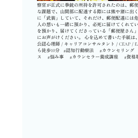
察官が正式に拳銃の所持を許可されたのは、郵便配
な課題で、山間部に配達する際には熊や猪に出く
に「武装」していて、それだけ、郵便配達には危
人の想いも一緒に預かり、必死に届けてくれてい
を預かり、届けてくださっている「郵便屋さん」
にお声がけください。 心を込めて書いた手紙は、きっと「郵
公認心理師 / キャリアコンサルタント / CEAP / EAPコンサルタ
ら徒歩10分 ⁡ ⁡ #認知行動療法 #カウンセ
ス #悩み事 #カウンセラー養成講座 #資格