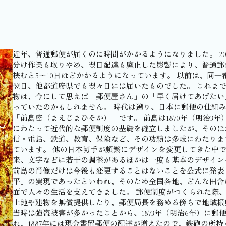
近年、普通郵便が届くのに時間がかかるようになりました。 20
分け作業も取りやめ、翌日配達も廃止した影響により、普通郵
挟むと5〜10日ほどかかるようになっています。 以前は、同
翌日、他都道府県でも翌々日には届いたものでした。 これま
物は、今にして思えば「郵便屋さん」の「早く届けてあげたい
っていたのかもしれません。 時代は遡り、日本に郵便の仕組
「前島密（まえじまひそか）」です。 前島は1870年（明治3
にわたって近代的な郵便制度の基礎を確立しましたが、そのほ
信・電話、鉄道、教育、保険など、その功績は多岐にわたりま
ています。 他の日本切手が頻繁にデザインを変更してきた中で、
来、文字などに若干の調整があるほかは一度も基本のデザイン
前島の肖像だけは今後も変更することはないことを公式に発表
平」の実現であったといわれ、そのため全国各地、どんな田舎
面で人々の生活を支えてきました。 郵便制度がつくられた際
土地や建物を無償提供したり、郵便局長を務める傍らで地域振
当時は強盗被害が多かったことから、1873年（明治6年）に
れ、1887年には現金書留郵便の配達が増えたので、鉄砲の所