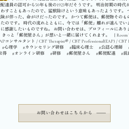
達員の認可から50年も後の1923年だそうです。 明治初期の時
わすこともあったので、猛獣除けという意味もあったようです。 
険が伴った、命がけだったのです。 かつて郵便は、郵便物そのも
たのです。 時代の流れとともに、今では「郵便」離れが進んでい
に感謝したいものですね。 お問い合わせは、プロフィールにあり
便屋さん」が想いと一緒に届けてくれます。 ⁡ ⁡ ⁡ [ Room Turn 
ント / CBT Therapist®︎ / CBT Professional(EAP) / CBT 
リング #心理学 #カウンセリング研修 #臨床心理士 #公認心理
取得 #オンライン研修 #研修 #郵便屋さん #郵便配達 #前
お問い合わせはこちらから