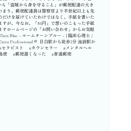
代から「盗賊から身を守ること」が郵便配達の大き
つまり、郵便配達員は警察官より半世紀以上も先
のだけを届けていたわけではなく、手紙を書いた
ますが、今なお、「84円」で想いのこもった手紙
ますホームページの「お問い合わせ」からお気軽
Blue ~ ルームターンブルー ~ ] 臨床心理士 /
Extra Professional ®︎ ⁡ 目白駅から徒歩2分 池袋駅か
師 #セラピスト #カウンセラー #メンタルヘル
島密 #郵便遅くなった #普通郵便