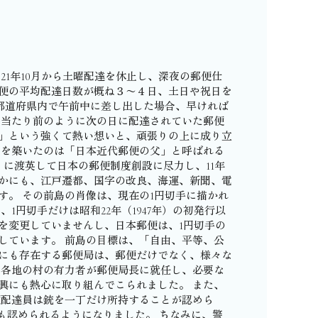
21年10月から土曜配達を休止し、深夜の郵便仕
便の平均配達日数が概ね３〜４日、土日や祝日を
一都道府県内で午前中に差し出した場合、早ければ
で当たり前のように次の日に配達されていた郵便
」という強くて熱い想いと、頑張りの上に成り立
みを築いたのは「日本近代郵便の父」と呼ばれる
年）に渡英して日本の郵便制度創設に尽力し、11年
かにも、江戸遷都、国字の改良、海運、新聞、電
す。 その前島の肖像は、現在の1円切手に描かれ
1円切手だけは昭和22年（1947年）の初発行以
を変更していませんし、日本郵便は、1円切手の
しています。 前島の目標は、「自由、平等、公
にも存在する郵便局は、郵便だけでなく、様々な
、各地の村の有力者が郵便局長に就任し、必要な
興にも熱心に取り組んでこられました。 また、
郵便配達員は銃を一丁だけ所持することが認めら
持も認められるようになりました。 ちなみに、警